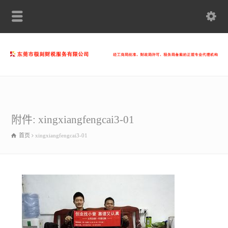
附件: xingxiangfengcai3-01
首页
xingxiangfengcai3-01