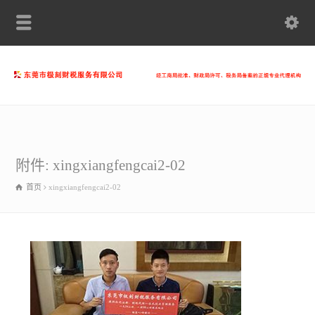
附件: xingxiangfengcai2-02
首页
xingxiangfengcai2-02