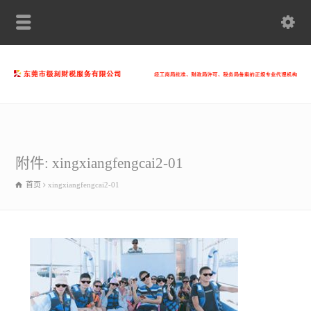
附件: xingxiangfengcai2-01
首页
xingxiangfengcai2-01