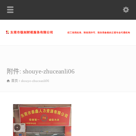
附件: shouye-zhuceanli06
首页
shouye-zhuceanli06