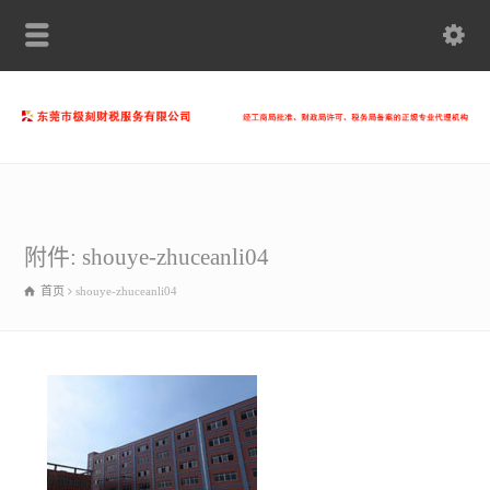
附件: shouye-zhuceanli04
首页
shouye-zhuceanli04