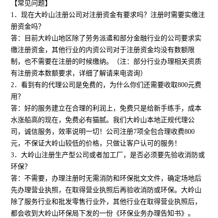
【常见问题】
1．现在大岭山注册公司对注册资金有要求吗？注册时需要实缴注
册资金吗？
答：目前大岭山地区除了劳务派遣和部分金融行业的公司要求实
缴注册资金，其他行业的内资公司对于注册资金均没有数额限
制，也不需要在注册的时候缴纳。（注：部分行业办理相关资质
有注册资本数额要求，详细了解请来电咨询）
2．看到有的代理公司是免费的，为什么你们还需要收取800元费
用？
答：好的服务建立在合理的利润上，免费只是给新手练手，成本
水涨船高的现在，免费必有猫腻。我们大岭山本地正规代理公
司，诚信服务，效率说明一切！公司注册7项全包合理收费800
元，不保证大岭山较低的价格，只做让客户认可的服务！
3．大岭山注册生产型公司或者加工厂，是否必须要先验收消防或
环保？
答：不需要，办理注册时无需消防和环保批文文件，确定场地后
先办理营业执照，在取得营业执照后再验收消防或环保。大岭山
除了服务行业和批发零售行业外，其他行业在取得营业执照后，
都会收到大岭山环保局下发的一份《环保业务办理告知书》。